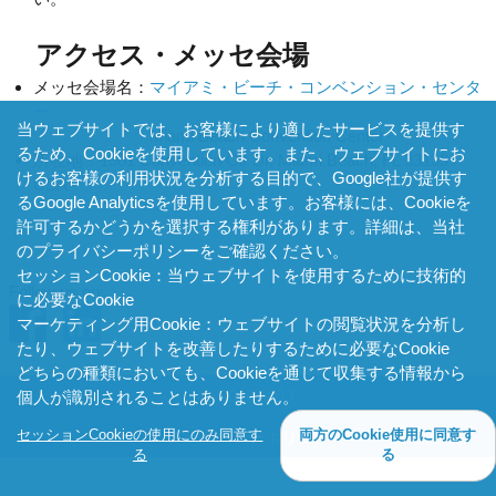
アクセス・メッセ会場
メッセ会場名：
マイアミ・ビーチ・コンベンション・センタ
ー
当ウェブサイトでは、お客様により適したサービスを提供す
Miami Beach Convention Center
るため、Cookieを使用しています。また、ウェブサイトにお
所在地：
1901 Convention Ctr Dr, Miami Beach, FL 33139 /
けるお客様の利用状況を分析する目的で、Google社が提供す
USA
るGoogle Analyticsを使用しています。お客様には、Cookieを
許可するかどうかを選択する権利があります。詳細は、
当社
のプライバシーポリシー
をご確認ください。
セッションCookie：当ウェブサイトを使用するために技術的
Follow us on:
に必要なCookie
マーケティング用Cookie：ウェブサイトの閲覧状況を分析し
たり、ウェブサイトを改善したりするために必要なCookie
どちらの種類においても、Cookieを通じて収集する情報から
© 2026 MDJ
個人が識別されることはありません。
セッションCookieの使用にのみ同意す
両方のCookie使用に同意す
プライバシーポリシー
る
る