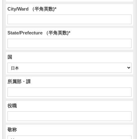
City/Ward （半角英数)
*
State/Prefecture （半角英数)
*
国
所属部・課
役職
敬称