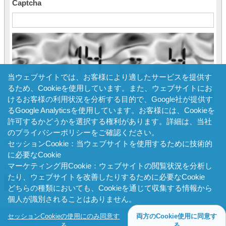
Captcha
当ウェブサイトでは、お客様により適したサービスを提供す
るため、Cookieを使用しています。また、ウェブサイトにお
けるお客様の利用状況を分析する目的で、Google社が提供す
るGoogle Analyticsを使用しています。お客様には、Cookieを
許可するかどうかを選択する権利があります。詳細は、
当社
のプライバシーポリシー
をご確認ください。
個人情報の取り扱い
セッションCookie：当ウェブサイトを使用するために技術的
に必要なCookie
マーケティング用Cookie：ウェブサイトの閲覧状況を分析し
Follow us on:
たり、ウェブサイトを改善したりするために必要なCookie
どちらの種類においても、Cookieを通じて収集する情報から
個人が識別されることはありません。
© 2026 MDJ
セッションCookieの使用にのみ同意す
両方のCookie使用に同意す
る
る