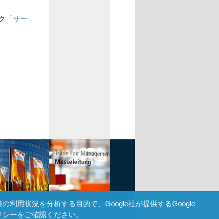
ク「
サー
用状況を分析する目的で、Google社が提供するGoogle
リシー
をご確認ください。