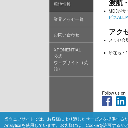
渡航・
現地情報
MDJが
ビスALLI
業界メッセ一覧
アクセ
お問い合わせ
メッセ会
Miami 
XPONENTIAL
所在地：
1
公式
ウェブサイト（英
語）
Follow us on:
当ウェブサイトでは、お客様により適したサービスを提供するため、
Analyticsを使用しています。お客様には、Cookieを許可